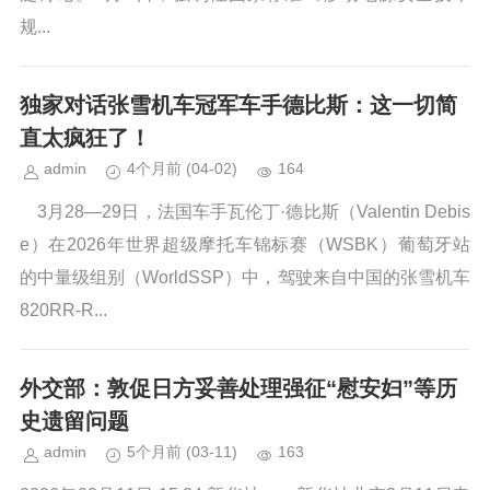
规...
独家对话张雪机车冠军车手德比斯：这一切简
直太疯狂了！
admin
4个月前
(04-02)
164
3月28—29日，法国车手瓦伦丁·德比斯（Valentin Debis
e）在2026年世界超级摩托车锦标赛（WSBK）葡萄牙站
的中量级组别（WorldSSP）中，驾驶来自中国的张雪机车
820RR-R...
外交部：敦促日方妥善处理强征“慰安妇”等历
史遗留问题
admin
5个月前
(03-11)
163