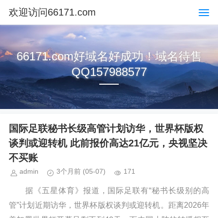
欢迎访问66171.com
66171.com好域名好成功！域名待售
QQ157988577
国际足联秘书长级高管计划访华，世界杯版权
谈判或迎转机 此前报价高达21亿元，央视坚决
不买账
admin
3个月前
(05-07)
171
据《五星体育》报道，国际足联有“秘书长级别的高
管”计划近期访华，世界杯版权谈判或迎转机。距离2026年