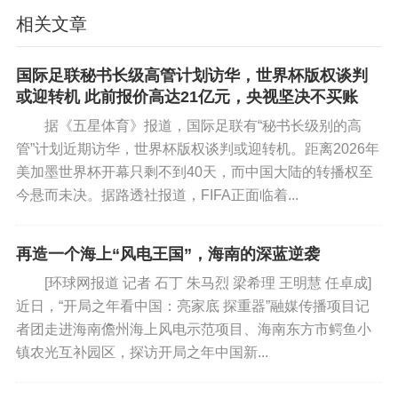
用方向。普京说，要特别重视该计划的金融架构搭
相关文章
建。计划实施过程中，将由国家、企业和国有公司
共同参与，并借鉴全球人工智能领先国家经验。普
国际足联秘书长级高管计划访华，世界杯版权谈判
或迎转机 此前报价高达21亿元，央视坚决不买账
京还强调说，必须对AI领域实施更灵活监管，避免
阻碍创新。他同时提出实施AI技术推广的公开报告
据《五星体育》报道，国际足联有“秘书长级别的高
管”计划近期访华，世界杯版权谈判或迎转机。距离2026年
制度。各部委负责人应每年提交具体工作成果，包
美加墨世界杯开幕只剩不到40天，而中国大陆的转播权至
括已使用哪些解决方案，其实际效果如何。普京表
今悬而未决。据路透社报道，FIFA正面临着...
示，俄罗斯将成立专门委员会协调政府、企业和科
学界工作。委员会将由俄罗斯副总理格里戈连科和
再造一个海上“风电王国”，海南的深蓝逆袭
总统办公厅副主任奥列什金共同领导。他希望这一
新机构能成为俄罗斯人工智能发展的“指挥部”，确保
[环球网报道 记者 石丁 朱马烈 梁希理 王明慧 任卓成]
近日，“开局之年看中国：亮家底 探重器”融媒传播项目记
所有参与者协调行动。
者团走进海南儋州海上风电示范项目、海南东方市鳄鱼小
镇农光互补园区，探访开局之年中国新...