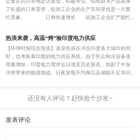
记者在四川等地走访发现，铝板带箔、铝线材等产品迎来
了旺盛的订单需求，铝加工企业的生产车间里也是一片繁
忙景象。 订单快速增长 铝加工企业扩产能忙...
市场需求性质发生明显变化
热浪来袭，高温“烤”验印度电力供应
【环球时报综合报道】滚滚热浪在冲击印度各大城市的同
时，也考验着印度的电力供应系统。由于民众制冷设备使
用量增加，印度电力需求近日涨至历史新高，加剧了中东
行业分析师评估称，俄罗斯以AI为基础的企业
冲突带来的能源挑战。日夜发电不均衡以及储能不足等问...
解决方案市场快速发展，到2026年底规模可能达到
约300亿卢布（100卢布约合9.1元人民币）。企业级
AI助手市场正逐渐从实验性领域转变为数字经济的
一个独立组成部分。人工智能技术开发商MWS AI
（隶属MTS网络服务公司）强调，市场规模增长得
发表评论
益于多个并行过程：现成解决方案应用量增加、企
业自主研发推进以及AI技术应用的行业特异性扩