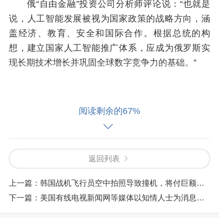
俄“自由金融”投资公司分析师评论说：“也就是
说，人工智能发展被视为国家政策的战略方向，涵
盖经济、教育、安全和国际合作。根据总统的构
想，建立国家人工智能推广体系，应成为俄罗斯实
现长期技术增长并巩固全球数字竞争力的基础。”
阅读剩余的67%
专门委员会将做哪些工作
返回列表
上一篇：
韩国战机飞行员空中拍照导致撞机，将付巨额赔偿金
为此，普京要求制定国家人工智能技术推广计
下一篇：
美国有线电视新闻网等媒体以知情人士为消息源报道
划。该计划应成为行业系统性发展的基本指导方
针，涵盖人工智能在经济和国家治理领域的关键应