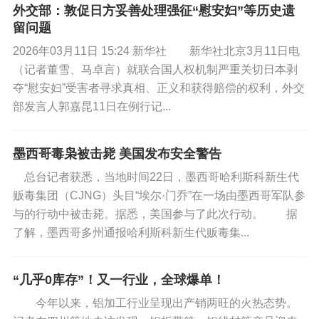
普京特别强调说，该委员会的任务不仅是推广
外交部：敦促日方妥善处理强征“慰安妇”等历史遗
技术，还包括制定统一应用标准，评估与自主系统
留问题
发展有关的风险。普京列出的关键工作方向之一，
2026年03月11日 15:24 新华社 新华社北京3月11日电
是加快人工智能在经济和国家治理体系中的推广，
（记者董雪、马卓言）就联合国人权机制严重关切日本剥
涉及提高管理效率、公共服务数字化及企业运营优
夺“慰安妇”受害者寻求真相、正义和获得赔偿的权利，外交
部发言人郭嘉昆11日在例行记...
化。普京说，第二个优先方向是调整教育体系，强
调人才培养必须考虑新技术现实，与人工智能有关
的技能应成为个人基本能力的一部分。第三个方向
墨西哥毒枭被击毙 美国发布安全警告
是建立与人工智能有关的风险评估体系，包括安全
总台记者获悉，当地时间22日，墨西哥哈利斯科新生代
问题和基础设施稳定性。人工智能在国防和技术领
贩毒集团（CJNG）头目“埃尔·门乔”在一场由墨西哥军队参
域的应用受到特别关注。普京认为，俄罗斯必须在
与的行动中被击毙。据悉，美国参与了此次行动。 据
了解，墨西哥多州通报哈利斯科新生代贩毒集...
此方面保持高水平专业能力并开发自主解决方案。
最后，推动俄罗斯的研发成果进入国际市场也是项
重要任务，有助于巩固国家技术影响力，扩大高科
“几乎0库存”！又一行业，全球爆单！
技产品出口潜力。
今年以来，铝加工行业呈现出产销两旺的火热态势。