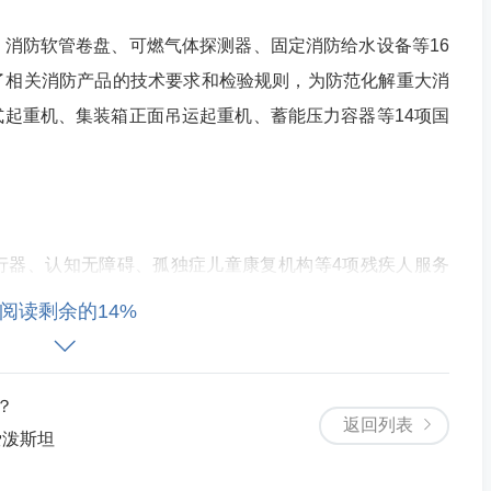
防软管卷盘、可燃气体探测器、固定消防给水设备等16
了相关消防产品的技术要求和检验规则，为防范化解重大消
起重机、集装箱正面吊运起重机、蓄能压力容器等14项国
器、认知无障碍、孤独症儿童康复机构等4项残疾人服务
与服务规范化，提升残疾人、老年人及特殊儿童等重点群体
阅读剩余的14%
和能力的要求、医疗器械灭菌过程的开发确认和常规控制要
械生产制造等行为进行规范。
？
返回列表
爱泼斯坦
还发布了运输术语、土方机械、往复式内燃机等方面的国