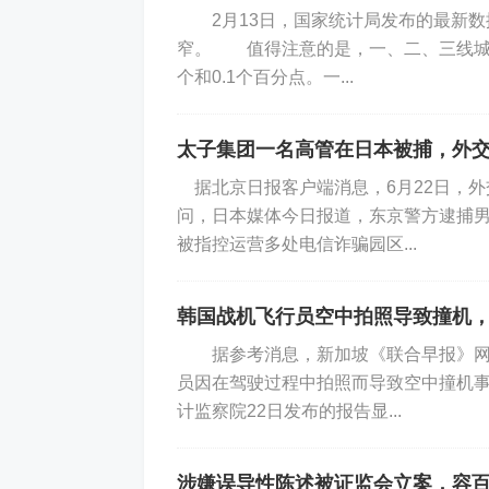
2月13日，国家统计局发布的最新数据
窄。 值得注意的是，一、二、三线城市
个和0.1个百分点。一...
太子集团一名高管在日本被捕，外
据北京日报客户端消息，6月22日，
问，日本媒体今日报道，东京警方逮捕男
被指控运营多处电信诈骗园区...
韩国战机飞行员空中拍照导致撞机
据参考消息，新加坡《联合早报》网站
员因在驾驶过程中拍照而导致空中撞机
计监察院22日发布的报告显...
涉嫌误导性陈述被证监会立案，容