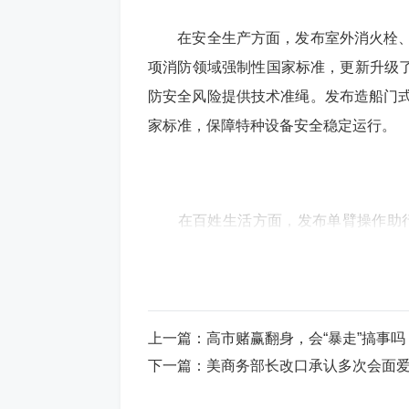
在安全生产方面，发布室外消火栓、消
项消防领域强制性国家标准，更新升级
防安全风险提供技术准绳。发布造船门式
家标准，保障特种设备安全稳定运行。
在百姓生活方面，发布单臂操作助行
国家标准，促进康复辅助器具质量提升
的康复保障水平。发布医学实验室质量
求等8项国家标准，对医学实验、医疗器
上一篇：
高市赌赢翻身，会“暴走”搞事吗
下一篇：
美商务部长改口承认多次会面
此外，市场监管总局（国家标准委）