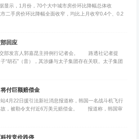
显示，1月份，70个大中城市房价环比降幅总体收
二手房价环比降幅全面收窄，均比上月收窄0.4个、0.2
交部回应
外交部发言人郭嘉昆主持例行记者会。 路透社记者提
子“胡石”（音），其涉嫌与太子集团存在关联。太子集团
，将付巨额赔偿金
4月22日援引法新社消息报道称，韩国一名战斗机飞行
事故，被勒令支付近6万美元赔偿金。 报道称，韩国审
百科技竞价跌停